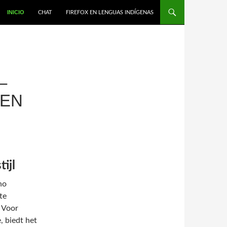
IR AL CONTENIDO
INICIO
CHAT
FIREFOX EN LENGUAS INDÍGENAS
–
 EN
ijl
no
te
. Voor
, biedt het