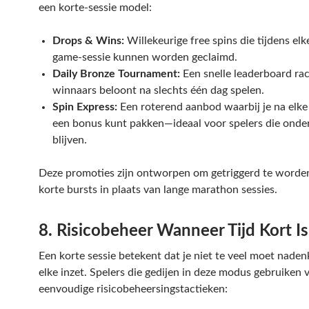
een korte‑sessie model:
Drops & Wins:
Willekeurige free spins die tijdens elk
game‑sessie kunnen worden geclaimd.
Daily Bronze Tournament:
Een snelle leaderboard rac
winnaars beloont na slechts één dag spelen.
Spin Express:
Een roterend aanbod waarbij je na elke
een bonus kunt pakken—ideaal voor spelers die onde
blijven.
Deze promoties zijn ontworpen om getriggerd te worden
korte bursts in plaats van lange marathon sessies.
8. Risicobeheer Wanneer Tijd Kort Is
Een korte sessie betekent dat je niet te veel moet nade
elke inzet. Spelers die gedijen in deze modus gebruiken 
eenvoudige risicobeheersingstactieken: