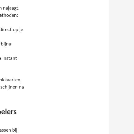
n najaagt.
methoden:
direct op je
 bijna
 instant
nkkaarten,
rschijnen na
elers
ssen bij