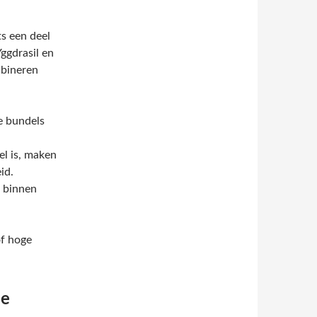
ts een deel
Yggdrasil en
mbineren
e bundels
el is, maken
id.
e binnen
of hoge
le