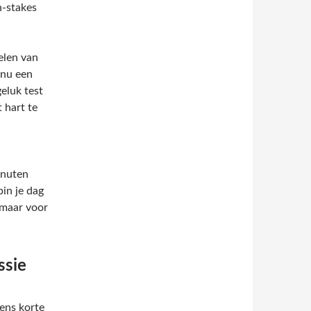
h‑stakes
elen van
 nu een
geluk test
 hart te
inuten
in je dag
 maar voor
ssie
dens korte