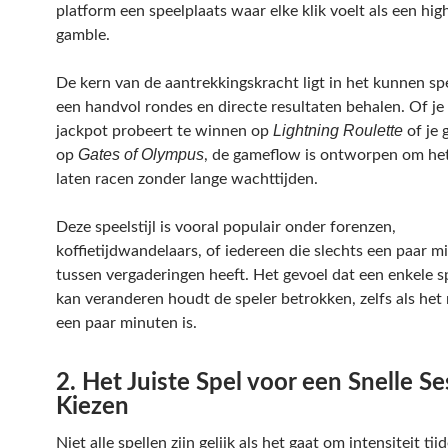
platform een speelplaats waar elke klik voelt als een hig
gamble.
De kern van de aantrekkingskracht ligt in het kunnen sp
een handvol rondes en directe resultaten behalen. Of je
Lightning Roulette
jackpot probeert te winnen op
of je 
Gates of Olympus
op
, de gameflow is ontworpen om het
laten racen zonder lange wachttijden.
Deze speelstijl is vooral populair onder forenzen,
koffietijdwandelaars, of iedereen die slechts een paar m
tussen vergaderingen heeft. Het gevoel dat een enkele sp
kan veranderen houdt de speler betrokken, zelfs als het
een paar minuten is.
2. Het Juiste Spel voor een Snelle Se
Kiezen
Niet alle spellen zijn gelijk als het gaat om intensiteit tij