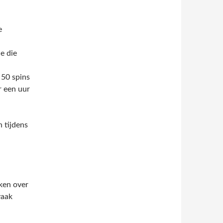
e
e die
 50 spins
r een uur
 tijdens
nken over
vaak