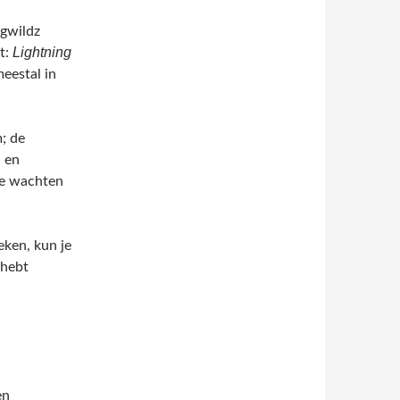
ngwildz
Lightning
t:
meestal in
m; de
d en
te wachten
eken, kun je
 hebt
en