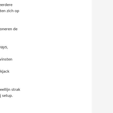
eerdere
ten zich op
soneren de
ways
,
 winsten
ckjack
ellijn strak
j setup.